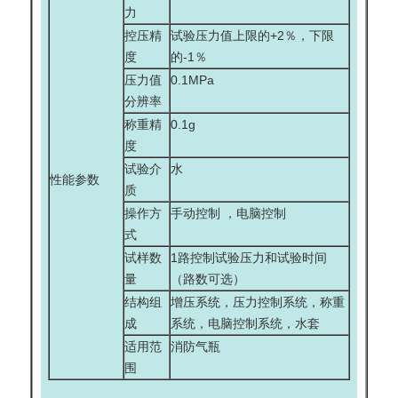
力
控压精
试验压力值上限的+2％，下限
度
的-1％
压力值
0.1MPa
分辨率
称重精
0.1g
度
试验介
水
性能参数
质
操作方
手动控制 ，电脑控制
式
试样数
1路控制试验压力和试验时间
量
（路数可选）
结构组
增压系统，压力控制系统，称重
成
系统，电脑控制系统，水套
适用范
消防气瓶
围