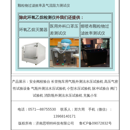
颗粒物过滤效率及气流阻力测试仪
除此
环氧乙烷检测仪
外我们还提供：
医用外科口罩压
熔喷布颗粒物过
环氧乙烷灭菌器
差测试仪
滤效率测试仪
产品展示：
安全阀校验台
长管拖车用气瓶外测法水压试验机
高压气密
性试验设备
气瓶外测法水压试验机
小型水压试验机
脉冲试验台
阀门
试验机
消防瓶外测法水压试验机
充氮小车
电话：0571—88755530
联系人：
郑方周
手机（微信）：
13968140171
版权所有：
济南思明特科技有限公司
鲁ICP备09072832号