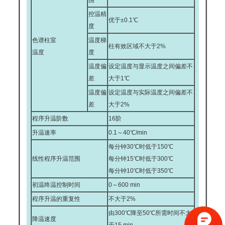
围
控温精
优于±0.1℃
度
色谱柱室
温度梯
柱有效区域不大于2%
温度
度
温度偏
设定温度与显示温度之间偏差不
差
大于1℃
温度偏
设定温度与实际温度之间偏差不
差
大于2%
程序升温阶数
16阶
升温速率
0.1～40℃/min
每分钟30℃时低于150℃
线性程序升温范围
每分钟15℃时低于300℃
每分钟10℃时低于350℃
初温终温控制时间
0～600 min
程序升温的重复性
不大于2%
由300℃降至50℃所需时间不大
降温速度