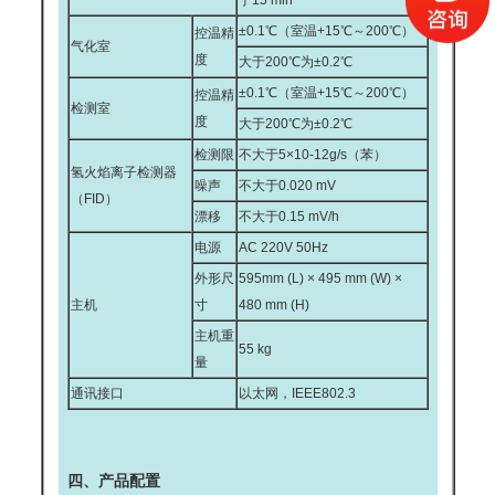
于15 min
±0.1℃（室温+15℃～200℃）
控温精
气化室
度
大于200℃为±0.2℃
±0.1℃（室温+15℃～200℃）
控温精
检测室
度
大于200℃为±0.2℃
检测限
不大于5×10-12g/s（苯）
氢火焰离子检测器
噪声
不大于0.020 mV
（FID）
漂移
不大于0.15 mV/h
电源
AC 220V 50Hz
外形尺
595mm (L) × 495 mm (W) ×
主机
寸
480 mm (H)
主机重
55 kg
量
通讯接口
以太网，IEEE802.3
四、产品配置