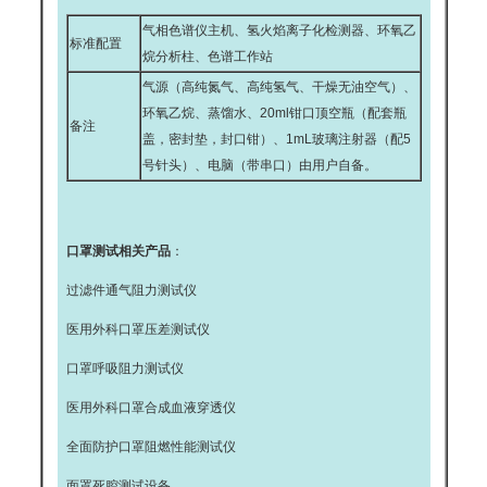
气相色谱仪主机、氢火焰离子化检测器、环氧乙
标准配置
烷分析柱、色谱工作站
气源（高纯氮气、高纯氢气、干燥无油空气）、
环氧乙烷、蒸馏水、20ml钳口顶空瓶（配套瓶
备注
盖，密封垫，封口钳）、1mL玻璃注射器（配5
号针头）、电脑（带串口）由用户自备。
口罩测试相关产品
：
过滤件通气阻力测试仪
医用外科口罩压差测试仪
口罩呼吸阻力测试仪
医用外科口罩合成血液穿透仪
全面防护口罩阻燃性能测试仪
面罩死腔测试设备