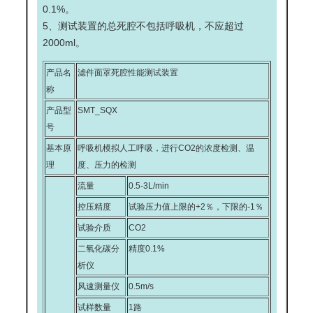
0.1%。
5、测试装置的总死腔不包括呼吸机，不应超过
2000ml。
产品名
滤件面罩死腔性能测试装置
称
产品型
SMT_SQX
号
基本原
呼吸机模拟人工呼吸，进行CO2的浓度检测、温
理
度、压力的检测
流量
0.5-3L/min
控压精度
试验压力值上限的+2％，下限的-1％
试验介质
CO2
二氧化碳分
精度0.1%
析仪
风速测量仪
0.5m/s
试样数量
1路