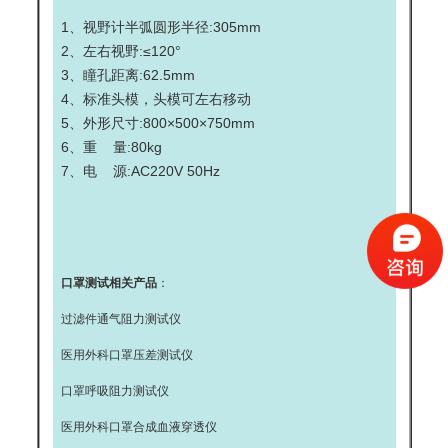
1、视野计半弧圆形半径:305mm
2、左右视野:≤120°
3、瞳孔距离:62.5mm
4、标准头模，头模可左右移动
5、外形尺寸:800×500×750mm
6、重 量:80kg
7、电 源:AC220V 50Hz
口罩测试相关产品
：
过滤件通气阻力测试仪
医用外科口罩压差测试仪
口罩呼吸阻力测试仪
医用外科口罩合成血液穿透仪