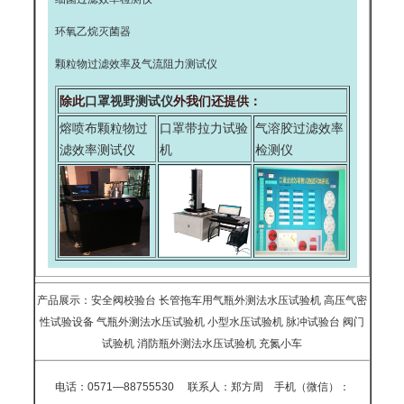
环氧乙烷灭菌器
颗粒物过滤效率及气流阻力测试仪
除此
口罩视野测试仪
外我们还提供：
熔喷布颗粒物过
口罩带拉力试验
气溶胶过滤效率
滤效率测试仪
机
检测仪
产品展示：
安全阀校验台
长管拖车用气瓶外测法水压试验机
高压气密
性试验设备
气瓶外测法水压试验机
小型水压试验机
脉冲试验台
阀门
试验机
消防瓶外测法水压试验机
充氮小车
电话：0571—88755530
联系人：
郑方周
手机（微信）：