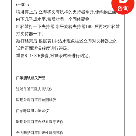
s~30 s.
喷淋停止后,立即将夹有试样的夹持器拿开,使织物正面
向下几乎成水平,然后对着一个固体硬物
轻轻敲打一下夹持器,水平旋转夹持器180°后再次轻轻敲
打夹持器一下。
敲打结束后,根据表1中沾水现象描述立即对夹持器上的
试样正面润湿程度进行评级。
重复8. 1~8.5步骤,对剩余试样进行测定。
口罩测试相关产品
：
过滤件通气阻力测试仪
医用外科口罩压差测试仪
口罩呼吸阻力测试仪
医用外科口罩合成血液穿透仪
全面防护口罩阻燃性能测试仪